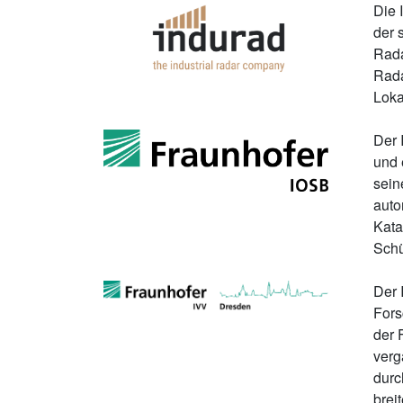
Die 
der 
Rada
Rada
Loka
Der 
und 
sein
auto
Kata
Schü
Der 
Fors
der 
verg
durc
brei