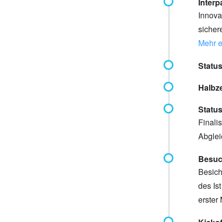
Interp
Innova
sicher
Mehr e
Status
Halbze
Status
Finali
Abglei
Besuc
Besich
des Is
erster