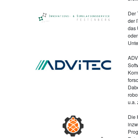
Der 
der 
das 
oder
Unte
ADVI
Soft
Komp
fors
Dabe
robo
u.a.
Die 
inzw
Prog