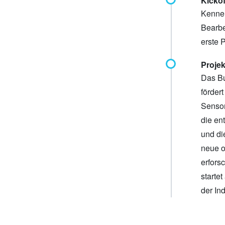
Kickof
Kennen
Bearbe
erste P
Projek
Das Bu
förder
Sensor
die en
und di
neue o
erfors
starte
der I